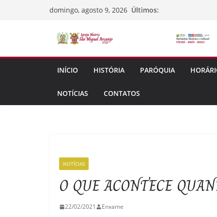
Pular
Últimos:
domingo, agosto 9, 2026
para
o
conteúdo
INÍCIO
HISTÓRIA
PARÓQUIA
HORÁRI
NOTÍCIAS
CONTATOS
NOTÍCIAS
O QUE ACONTECE QUAN
22/02/2021
Enxame