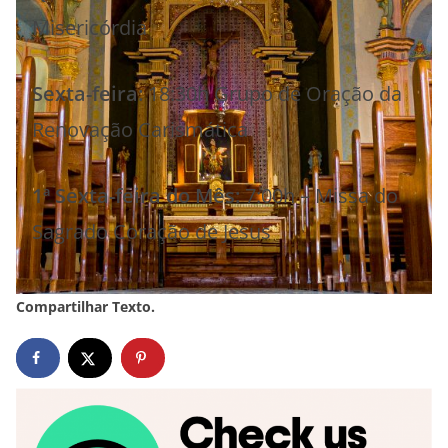
Misericórdia
Sexta-feira:
18:30h Grupo de Oração da
Renovação Carismática
1ª Sexta-feira do Mês:
7:00h – Missa do
Sagrado Coração de Jesus
Compartilhar Texto.