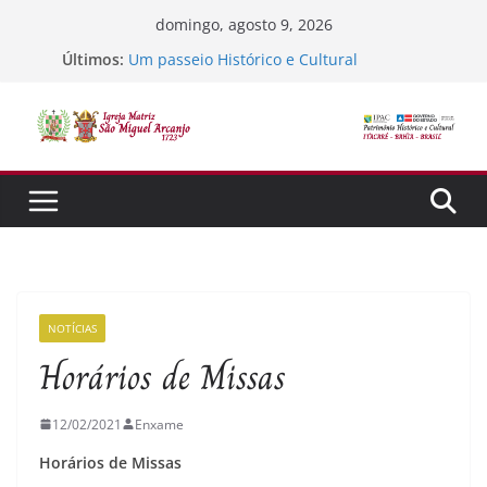
Pular
domingo, agosto 9, 2026
para
Últimos:
Um passeio Histórico e Cultural
o
TEstando o sistema
Jubileu 300 ano de Tradição, Fé e Missão
conteúdo
Semana Santa
SORTEIO DA FÉ
NOTÍCIAS
Horários de Missas
12/02/2021
Enxame
Horários de Missas