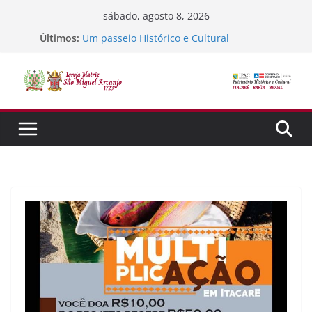
Pular
sábado, agosto 8, 2026
para
Últimos:
Um passeio Histórico e Cultural
o
TEstando o sistema
Jubileu 300 ano de Tradição, Fé e Missão
conteúdo
Semana Santa
SORTEIO DA FÉ