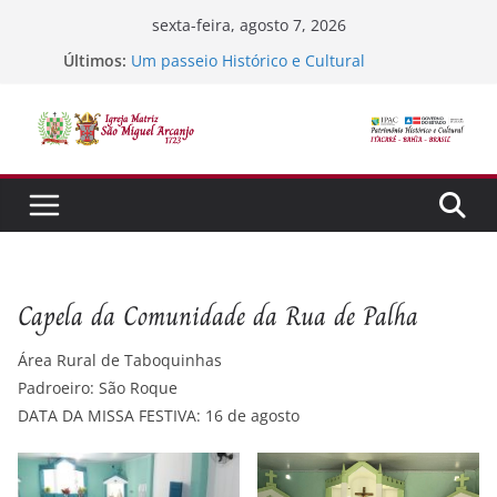
Pular
sexta-feira, agosto 7, 2026
para
Últimos:
Um passeio Histórico e Cultural
o
TEstando o sistema
Jubileu 300 ano de Tradição, Fé e Missão
conteúdo
Semana Santa
SORTEIO DA FÉ
Capela da Comunidade da Rua de Palha
Área Rural de Taboquinhas
Padroeiro: São Roque
DATA DA MISSA FESTIVA: 16 de agosto