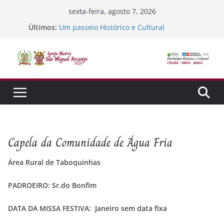
Pular
sexta-feira, agosto 7, 2026
para
Últimos:
Um passeio Histórico e Cultural
o
TEstando o sistema
Jubileu 300 ano de Tradição, Fé e Missão
conteúdo
Semana Santa
SORTEIO DA FÉ
Capela da Comunidade de Água Fria
Área Rural de Taboquinhas
PADROEIRO:
Sr.do Bonfim
DATA DA MISSA FESTIVA: Janeiro sem data fixa