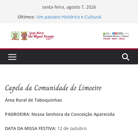
Pular
sexta-feira, agosto 7, 2026
para
Últimos:
Um passeio Histórico e Cultural
o
TEstando o sistema
Jubileu 300 ano de Tradição, Fé e Missão
conteúdo
Semana Santa
SORTEIO DA FÉ
Capela da Comunidade do Limoeiro
Área Rural de Taboquinhas
PADROEIRA: Nossa Senhora da Conceição Aparecida
DATA DA MISSA FESTIVA:
12 de outubro